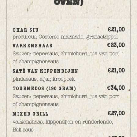
OVEN)
€21,
00
CHAR SIU
procureur, Oosterse marinade, granaatappel
€23,
00
VARKENSHAAS
Sauzen: pepersaus, chimichurri, jus van port
of champignonsaus
€21,
00
SATÉ VAN KIPPENDIJEN
pindasaus, atjar, kroepoek
€34,
00
TOURNEDOS (190 GRAM)
Sauzen: pepersaus, chimichurri, jus van port
of champignonsaus
€27,
00
MIXED GRILL
varkenshaas, kippendijen en runderlende,
Bali-saus