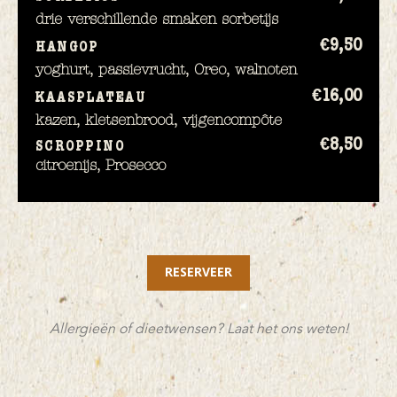
drie verschillende smaken sorbetijs
€9,
50
HANGOP
yoghurt, passievrucht, Oreo, walnoten
€16,
00
KAASPLATEAU
kazen, kletsenbrood, vijgencompôte
€8,
50
SCROPPINO
citroenijs, Prosecco
RESERVEER
Allergieën of dieetwensen? Laat het ons weten!