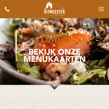
lunch
BEKIJK ONZE
MENUKAARTEN