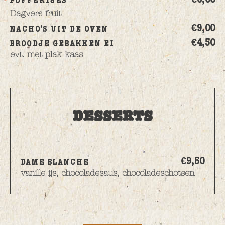
POFFERTJES
Dagvers fruit
€9,
00
NACHO'S UIT DE OVEN
€4,
50
BROODJE GEBAKKEN EI
evt. met plak kaas
DESSERTS
€9,
50
DAME BLANCHE
vanille ijs, chocoladesaus, chocoladeschotsen