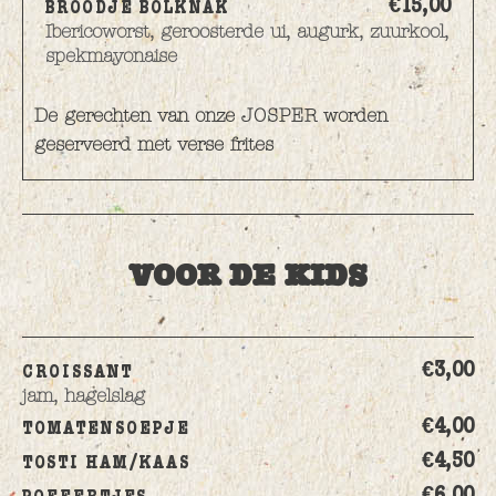
€15,
00
BROODJE BOLKNAK
Ibericoworst, geroosterde ui, augurk, zuurkool,
spekmayonaise
De gerechten van onze JOSPER worden
geserveerd met verse frites
VOOR DE KIDS
€3,
00
CROISSANT
jam, hagelslag
€4,
00
TOMATENSOEPJE
€4,
50
TOSTI HAM/KAAS
€6,
00