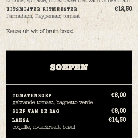
brioche, spinazie, Hollandaise met zalm of beenham
€12,
50
UITSMIJTER RITMEESTER
Parmaham, Reypenaar, tomaat
Keuze uit wit of bruin brood
SOEPEN
€8,
00
TOMATENSOEP
gebrande tomaat, bagnetto verde
€8,
00
SOEP VAN DE DAG
€14,
50
LAKSA
coquille, rivierkreeft, bosui