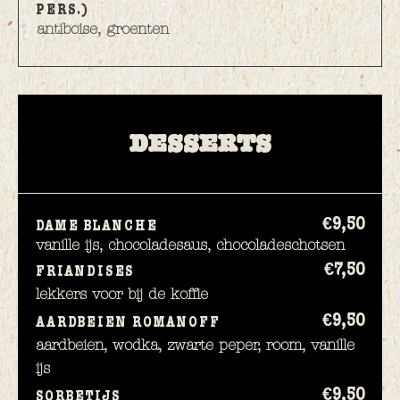
PERS.)
antiboise, groenten
DESSERTS
€9,
50
DAME BLANCHE
vanille ijs, chocoladesaus, chocoladeschotsen
€7,
50
FRIANDISES
lekkers voor bij de koffie
€9,
50
AARDBEIEN ROMANOFF
aardbeien, wodka, zwarte peper, room, vanille
ijs
€9,
50
SORBETIJS