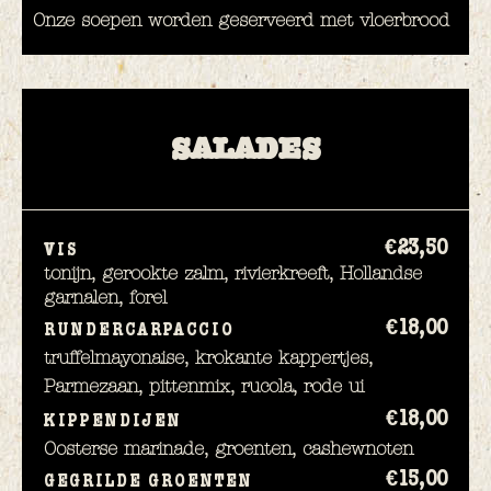
Onze soepen worden geserveerd met vloerbrood
SALADES
€23,
50
VIS
tonijn, gerookte zalm, rivierkreeft, Hollandse
garnalen, forel
€18,
00
RUNDERCARPACCIO
truffelmayonaise, krokante kappertjes,
Parmezaan, pittenmix, rucola, rode ui
€18,
00
KIPPENDIJEN
Oosterse marinade, groenten, cashewnoten
€15,
00
GEGRILDE GROENTEN