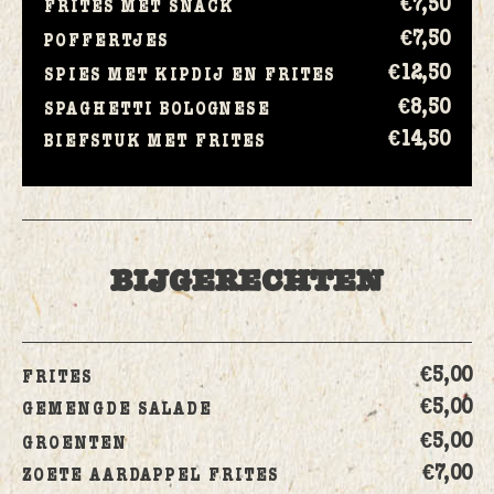
€7,
50
FRITES MET SNACK
€7,
50
POFFERTJES
€12,
50
SPIES MET KIPDIJ EN FRITES
€8,
50
SPAGHETTI BOLOGNESE
€14,
50
BIEFSTUK MET FRITES
BIJGERECHTEN
€5,
00
FRITES
€5,
00
GEMENGDE SALADE
€5,
00
GROENTEN
€7,
00
ZOETE AARDAPPEL FRITES