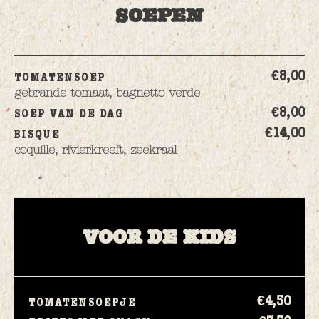
SOEPEN
€8,
00
TOMATENSOEP
gebrande tomaat, bagnetto verde
€8,
00
SOEP VAN DE DAG
€14,
00
BISQUE
coquille, rivierkreeft, zeekraal
VOOR DE KIDS
€4,
50
TOMATENSOEPJE