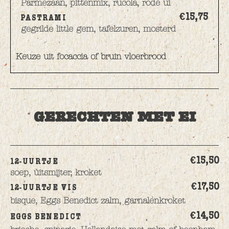
Parmezaan, pittenmix, rucola, rode ui
€15,
75
PASTRAMI
gegrilde little gem, tafelzuren, mosterd
Keuze uit focaccia of bruin vloerbrood
GERECHTEN MET EI
€15,
50
12-UURTJE
soep, uitsmijter, kroket
€17,
50
12-UURTJE VIS
bisque, Eggs Benedict zalm, garnalenkroket
€14,
50
EGGS BENEDICT