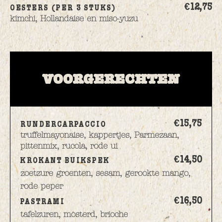
€12,
75
OESTERS (PER 3 STUKS)
kimchi, Hollandaise en miso-yuzu
VOORGERECHTEN
€15,
75
RUNDERCARPACCIO
truffelmayonaise, kappertjes, Parmezaan,
pittenmix, rucola, rode ui
€14,
50
KROKANT BUIKSPEK
zoetzure groenten, sesam, gerookte mango,
rode peper
€16,
50
PASTRAMI
tafelzuren, mosterd, brioche