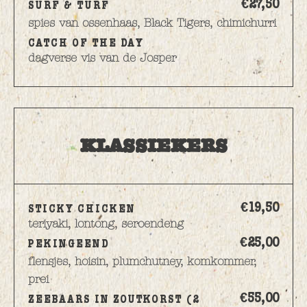
€27,
50
SURF & TURF
spies van ossenhaas, Black Tigers, chimichurri
CATCH OF THE DAY
dagverse vis van de Josper
KLASSIEKERS
€19,
50
STICKY CHICKEN
teriyaki, lontong, seroendeng
€25,
00
PEKINGEEND
flensjes, hoisin, plumchutney, komkommer,
prei
€55,
00
ZEEBAARS IN ZOUTKORST (2