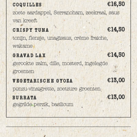
€16,
50
COQUILLES
zoete aardappel, Serranoham, zeekraal, saus
van kreeft
€14,
50
CRISPY TUNA
tonijn, flensje, unagisaus, crème fraiche,
wakame
€14,
50
GRAVAD LAX
gerookte zalm, dille, mosterd, ingelegde
groenten
€13,
00
VEGETARISCHE GYOZA
ponzu-vinaigrette, zoetzure groenten
€13,
00
BURRATA
gegrilde perzik, basilicum