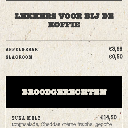
LEKKERS VOOR BIJ DE
KOFFIE
€3,
95
APPELGEBAK
€0,
50
SLAGROOM
BROODGERECHTEN
€14,
50
TUNA MELT
tonijnsalade, Cheddar, crème fraiche, gepofte