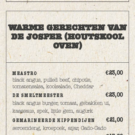
WARME GERECHTEN VAN
DE JOSPER (HOUTSKOOL
OVEN)
€23,
00
MEASTRO
black angus, pulled beef, chipotle,
tomatensalsa, koolsalade, Cheddar
€23,
00
DE SMELTMEESTER
black angus burger, tomaat, gebakken ui,
kaassaus, spek, little gem, augurk
€21,
00
GEMARINEERDE KIPPENDIJEN
seroendeng, kroepoek, atjar, Gado-Gado