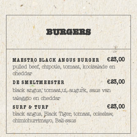
BURGERS
€23,
00
MAESTRO BLACK ANGUS BURGER
pulled beef, chipotle, tomaat, koolsalade en
cheddar
€23,
00
DE SMELTMEESTER
black angus, tomaat,ui, augurk, saus van
taleggio en cheddar
€23,
00
SURF & TURF
black angus, Black Tiger, tomaat, coleslaw,
chimichurrimayo, Bali-saus