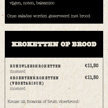
vijgen, noten, balsamico
Onze salades worden geserveerd met brood
KROKETTEN OP BROOD
€11,
50
RUNDVLEESKROKETTEN
mosterd
€11,
50
GROENTENKROKETTEN
(VEGETARISCH)
mosterd
Keuze uit focaccia of bruin vloerbrood