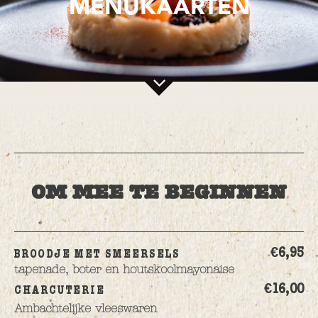
MENUKAARTEN
OM MEE TE BEGINNEN
€6,
95
BROODJE MET SMEERSELS
tapenade, boter en houtskoolmayonaise
€16,
00
CHARCUTERIE
Ambachtelijke vleeswaren