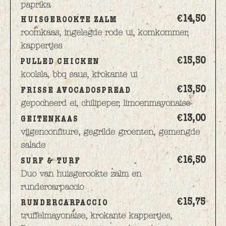
paprika
€14,
50
HUISGEROOKTE ZALM
roomkaas, ingelegde rode ui, komkommer,
kappertjes
€15,
50
PULLED CHICKEN
koolsla, bbq saus, krokante ui
€13,
50
FRISSE AVOCADOSPREAD
gepocheerd ei, chilipeper, limoenmayonaise
€13,
00
GEITENKAAS
vijgenconfiture, gegrilde groenten, gemengde
salade
€16,
50
SURF & TURF
Duo van huisgerookte zalm en
rundercarpaccio
€15,
75
RUNDERCARPACCIO
truffelmayonaise, krokante kappertjes,